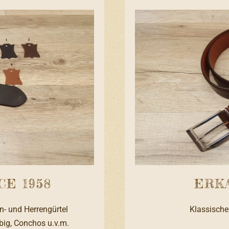
CE 1958
ERK
- und Herrengürtel
Klassische
big, Conchos u.v.m.