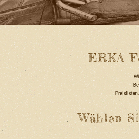
ERKA Fe
Wi
Be
Preislisten
Wählen Si