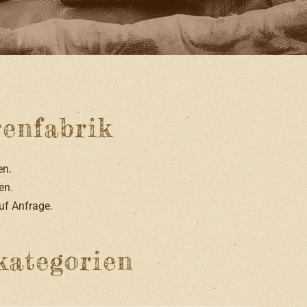
enfabrik
en.
en.
auf Anfrage.
kategorien