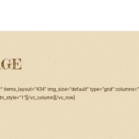
AGE
y“ items_layout=“434″ img_size=“default“ type=“grid“ columns=“
n_style=“1″][/vc_column][/vc_row]